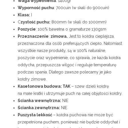
Waga wypełnienia
: 1400gr
Wyporność puchu
: 700cuin (w skali do 900cuin)
Klasa:
I
C
zystość puchu:
800mm (w skali do 1000mm)
Poszycie
: 100% bawełna o gramaturze 130gsm
Przeznaczenie
:
zimowa.
Jest to kołdra cieplejsza,
przeznaczona dla osób preferujących ciepło. Natomiast
wszystkie nasze produkty, są w 100% naturalne,
poszycie oraz wypełnienie, co sprawia, że każda kołdra
oddycha, przepuszcza wilgoć i reguluje temperaturę
podczas spania. Dlatego zawsze polecamy je jako
kołdry zimowe.
Kasetonowa budowa: TAK
– szew dzieli kołdrę
na małe kratki i utrzymuje puch na całej objętości kołdry.
Ścianka wewnętrzna:
NIE
Ścianka zewnętrzna:
NIE
Puszysta lekkość
– kołdra puchowa nie może być
przepełniona puchem, ponieważ nie będzie oddychał i