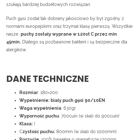
szukają bardziej budżetowych rozwiązań.
Puch gęsi został tak dobrany jakościowo by był zgodny z
normami europejskimi oraz trzymał klasę pierwszą. Wszystkie
nasze
puchy zostały wyprane w 120st C przez min
45min.
Dlatego są pozbawione bakterii i są bezpieczne dla
alergików.
DANE TECHNICZNE
Rozmiar
: 180×200
Wypełnienie: biały puch gęsi
90/10EN
Waga wypełnienia
: 630gr
Wyporność puchu
: 700cuin (w skali do 900cuin)
Klasa:
I
C
zystość puchu:
800mm (w skali do 1000mm)
Poszycie
: 100% bawełna o gramaturze 130gsm