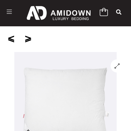
⩽
⩾
🔍
$
63,67